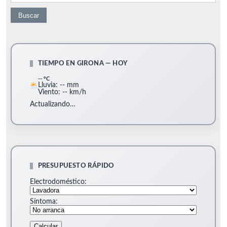
TIEMPO EN GIRONA — HOY
-- °C
Lluvia: -- mm
Viento: -- km/h
Actualizando…
PRESUPUESTO RÁPIDO
Electrodoméstico:
Síntoma:
Calcular