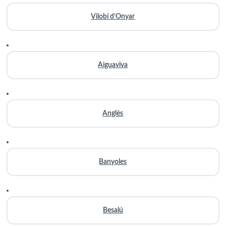
Vilobí d’Onyar
Aiguaviva
Anglès
Banyoles
Besalú