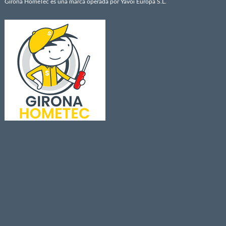
Girona HomeTec es una marca operada por Yavoi Europa S.L.