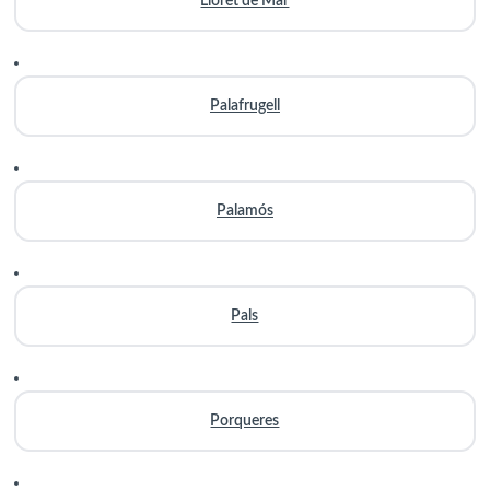
Lloret de Mar
Palafrugell
Palamós
Pals
Porqueres