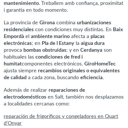
mantenimiento
. Treballem amb
confiança, proximitat
i garantia
en todo momento.
La provincia de
Girona
combina
urbanizaciones
residenciales
con condiciones muy distintas. En
Baix
Empordà
el
ambiente marino
afecta a
placas
electrónicas
; en
Pla de l Estany
la
aigua dura
provoca
bombas obstruidas
; y en
Cerdanya
son
habituales las
condiciones de fred i
humitat
componentes electrónicos.
GiroHomeTec
ajusta siempre
recambios originales o equivalentes
de calidad
a cada zona, buscando
eficiencia
.
Además de realizar
reparaciones de
electrodomésticos
en Salt, también nos desplazamos
a localidades cercanas como:
reparación de frigoríficos y congeladores en Quart
d’Onyar