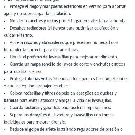
Protege el
riego y mangueras exteriores
en verano para ahorrar
agua y no sobrecargar la instalación.
No viertas
aceites y restos
por el fregadero: afectan a la bomba.
Desairea
radiadores
(si tienes) para optimizar calefacción y
cuidar el termo.
Aprieta
racores y abrazaderas
que presenten humedad con
herramienta correcta para evitar roturas.
Limpia el
prefiltro del lavavajillas
para mejorar rendimiento.
Guarda un
mapa sencillo
de llaves de corte y enchufes críticos
para localizar cierres.
Protege
tuberías vistas
en épocas frías para evitar congelaciones
y que los equipos trabajen estables.
Coloca
redecillas y filtros de pelo
en desagües de
duchas
y
bañeras
para evitar atascos y alargar la vida del lavavajillas.
Guarda
facturas y garantías
para acelerar reparaciones.
Separa los
desagües
de lavadora y lavavajillas con tomas
individuales para mejorar drenaje.
Reduce el
golpe de ariete
instalando reguladores de presión o