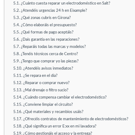
5.1.
¿Cuánto cuesta reparar un electrodoméstico en Salt?
5.2.
¿Atendéis urgencias 24 h en Eixample?
5.3.
¿Qué zonas cubrís en Girona?
5.4.
¿Cómo elaboráis el presupuesto?
5.5.
¿Qué formas de pago aceptáis?
5.6.
¿Dais garantía en las reparaciones?
5.7.
¿Reparáis todas las marcas y modelos?
5.8.
¿Tenéis técnicos cerca de Centro?
5.9.
¿Tengo que comprar yo las piezas?
5.10.
¿Atendéis avisos inmediatos?
5.11.
¿Se repara en el día?
5.12.
¿Reparar o comprar nuevo?
5.13.
¿Mal drenaje o filtro sucio?
5.14.
¿Cuándo compensa cambiar el electrodoméstico?
5.15.
¿Conviene limpiar el circuito?
5.16.
¿Qué materiales y recambios usáis?
5.17.
¿Ofrecéis contratos de mantenimiento de electrodomésticos?
5.18.
¿Qué significa un error E:xx en mi lavadora?
5.19.
¿Cómo gestionáis el acceso y la entrega?