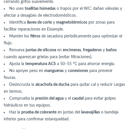
cerrando grifos suavemente.
No uses
toallitas húmedas
o trapos por el WC: dañan válvulas y
afectar a desagües de electrodomésticos.
Identifica
llaves de corte
y
magnetotérmicos
por zonas para
facilitar reparaciones en Eixample.
Mantén los
filtros
de secadora periódicamente para optimizar el
flujo.
Renueva
juntas de silicona
en
encimeras
,
fregaderos
y
baños
cuando aparezcan grietas para {evitar filtraciones}.
Ajusta la
temperatura ACS
a 50–55 °C para ahorrar energía.
No apoyes peso en
mangueras
y
conexiones
para prevenir
fisuras.
Desincrusta la
alcachofa de ducha
para quitar cal y reducir cargas
en termos.
Comprueba la
presión del agua
y el
caudal
para evitar golpes
hidráulicos en tus equipos.
Haz la
prueba de colorante
en juntas del
lavavajillas
o bandeja
inferior para confirmar estanqueidad.