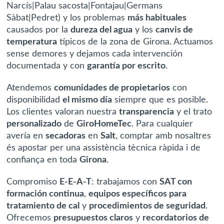
Narcís|Palau sacosta|Fontajau|Germans
Sàbat|Pedret) y los problemas
más habituales
causados por la
dureza del agua
y los
canvis de
temperatura
típicos de la zona de Girona. Actuamos
sense demores
y dejamos cada intervención
documentada y con
garantía por escrito
.
Atendemos
comunidades de propietarios
con
disponibilidad
el mismo día
siempre que es posible.
Los clientes valoran nuestra
transparencia
y el trato
personalizado
de
GiroHomeTec
. Para cualquier
avería en
secadoras
en
Salt
, comptar amb nosaltres
és apostar per una assistència tècnica
ràpida i de
confiança
en toda
Girona
.
Compromiso
E-E-A-T
: trabajamos con
SAT con
formación continua
,
equipos específicos para
tratamiento de cal
y
procedimientos de seguridad
.
Ofrecemos
presupuestos claros
y
recordatorios de