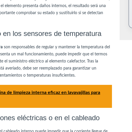
i el elemento presenta daños internos, el resultado será una
ortante comprobar su estado y sustituirlo si se detectan
o en los sensores de temperatura
ra
son responsables de regular y mantener la temperatura del
esenta un mal funcionamiento, puede impedir que el termos
 el suministro eléctrico al elemento calefactor. Tras la
está averiado, debe ser reemplazado para garantizar un
entamientos o temperaturas insuficientes.
na de limpieza interna eficaz en lavavajillas para
ones eléctricas o en el cableado
 el cableado interno puede impedir que la corriente llegue de