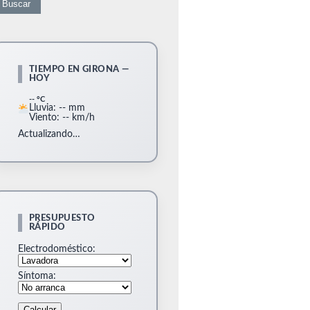
TIEMPO EN GIRONA —
HOY
-- °C
Lluvia: -- mm
Viento: -- km/h
Actualizando…
PRESUPUESTO
RÁPIDO
Electrodoméstico:
Síntoma:
Calcular