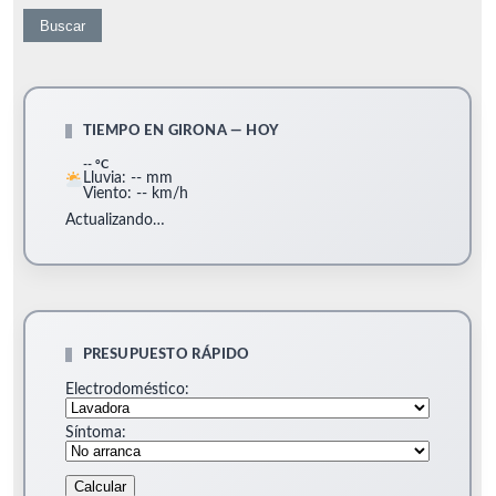
TIEMPO EN GIRONA — HOY
-- °C
Lluvia: -- mm
Viento: -- km/h
Actualizando…
PRESUPUESTO RÁPIDO
Electrodoméstico:
Síntoma:
Calcular