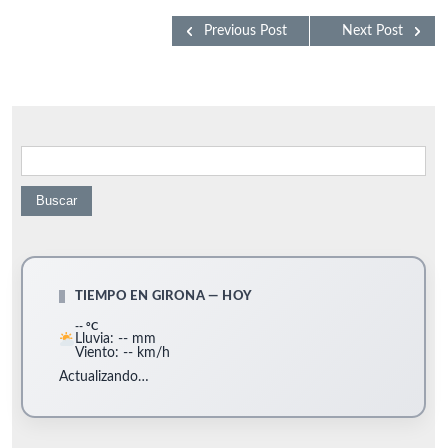
Previous Post
Next Post
Buscar:
TIEMPO EN GIRONA — HOY
-- °C
Lluvia: -- mm
Viento: -- km/h
Actualizando…