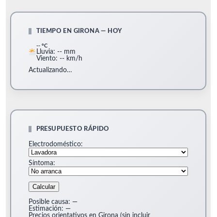
TIEMPO EN GIRONA — HOY
-- °C
Lluvia: -- mm
Viento: -- km/h
Actualizando…
PRESUPUESTO RÁPIDO
Electrodoméstico:
Síntoma:
Calcular
Posible causa:
—
Estimación:
—
Precios orientativos en Girona (sin incluir