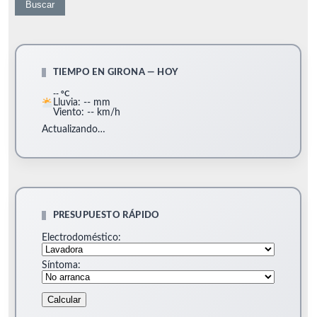
TIEMPO EN GIRONA — HOY
-- °C
Lluvia: -- mm
Viento: -- km/h
Actualizando…
PRESUPUESTO RÁPIDO
Electrodoméstico:
Síntoma:
Calcular