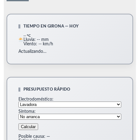
TIEMPO EN GIRONA — HOY
-- °C
Lluvia: -- mm
Viento: -- km/h
Actualizando…
PRESUPUESTO RÁPIDO
Electrodoméstico:
Síntoma:
Calcular
Posible causa:
—